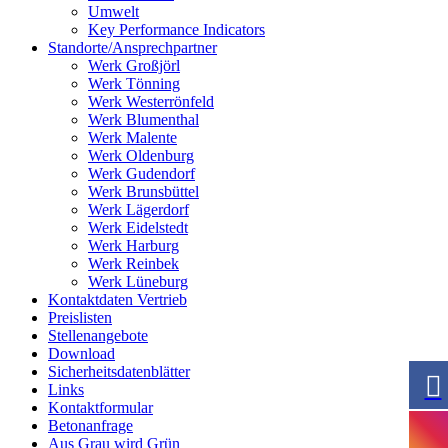
Umwelt
Key Performance Indicators
Standorte/Ansprechpartner
Werk Großjörl
Werk Tönning
Werk Westerrönfeld
Werk Blumenthal
Werk Malente
Werk Oldenburg
Werk Gudendorf
Werk Brunsbüttel
Werk Lägerdorf
Werk Eidelstedt
Werk Harburg
Werk Reinbek
Werk Lüneburg
Kontaktdaten Vertrieb
Preislisten
Stellenangebote
Download
Sicherheitsdatenblätter
Links
Kontaktformular
Betonanfrage
Aus Grau wird Grün