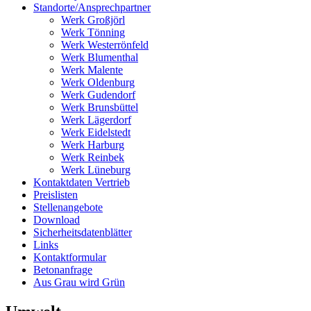
Standorte/Ansprechpartner
Werk Großjörl
Werk Tönning
Werk Westerrönfeld
Werk Blumenthal
Werk Malente
Werk Oldenburg
Werk Gudendorf
Werk Brunsbüttel
Werk Lägerdorf
Werk Eidelstedt
Werk Harburg
Werk Reinbek
Werk Lüneburg
Kontaktdaten Vertrieb
Preislisten
Stellenangebote
Download
Sicherheitsdatenblätter
Links
Kontaktformular
Betonanfrage
Aus Grau wird Grün