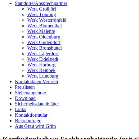
Standorte/Ansprechpartner
Werk Großjörl
Werk Tönning
Werk Westerrönfeld
Werk Blumenthal
Werk Malente
Werk Oldenburg
Werk Gudendorf
Werk Brunsbüttel
Werk Lägerdorf
Werk Eidelstedt
Werk Harburg
Werk Reinbek
Werk Lüneburg
Kontaktdaten Vertrieb
Preislisten
Stellenangebote
Download
Sicherheitsdatenblätter
Links
Kontaktformular
Betonanfrage
Aus Grau wird Grün