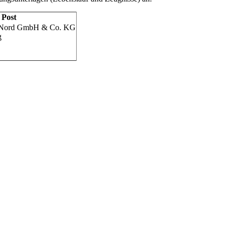
 Post
n Nord GmbH & Co. KG
g