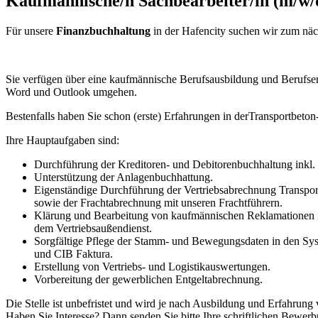
Kaufmännische/n Sachbearbeiter/in (m/w/
Für unsere
Finanzbuchhaltung
in der Hafencity suchen wir zum näc
Sie verfügen über eine kaufmännische Berufsausbildung und Berufser
Word und Outlook umgehen.
Bestenfalls haben Sie schon (erste) Erfahrungen in derTransport
Ihre Hauptaufgaben sind:
Durchführung der Kreditoren- und Debitorenbuchhaltung inkl
Unterstützung der Anlagenbuchhattung.
Eigenständige Durchführung der Vertriebsabrechnung Transpo
sowie der Frachtabrechnung mit unseren Frachtführern.
Klärung und Bearbeitung von kaufmännischen Reklamationen 
dem Vertriebsaußendienst.
Sorgfältige Pflege der Stamm- und Bewegungsdaten in den Sy
und CIB Faktura.
Erstellung von Vertriebs- und Logistikauswertungen.
Vorbereitung der gewerblichen Entgeltabrechnung.
Die Stelle ist unbefristet und wird je nach Ausbildung und Erfahrung 
Haben Sie Interesse? Dann senden Sie bitte Ihre schriftlichen Bewer