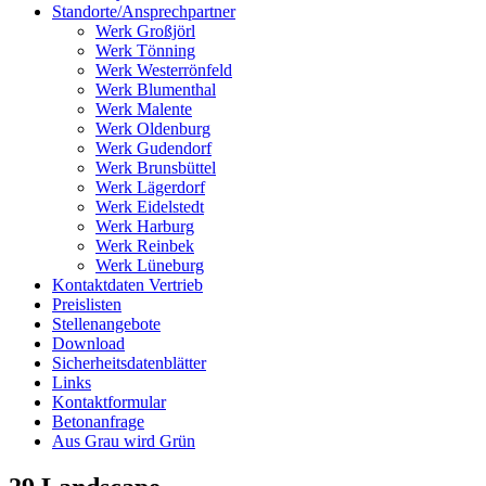
Standorte/Ansprechpartner
Werk Großjörl
Werk Tönning
Werk Westerrönfeld
Werk Blumenthal
Werk Malente
Werk Oldenburg
Werk Gudendorf
Werk Brunsbüttel
Werk Lägerdorf
Werk Eidelstedt
Werk Harburg
Werk Reinbek
Werk Lüneburg
Kontaktdaten Vertrieb
Preislisten
Stellenangebote
Download
Sicherheitsdatenblätter
Links
Kontaktformular
Betonanfrage
Aus Grau wird Grün