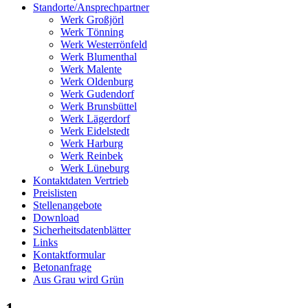
Standorte/Ansprechpartner
Werk Großjörl
Werk Tönning
Werk Westerrönfeld
Werk Blumenthal
Werk Malente
Werk Oldenburg
Werk Gudendorf
Werk Brunsbüttel
Werk Lägerdorf
Werk Eidelstedt
Werk Harburg
Werk Reinbek
Werk Lüneburg
Kontaktdaten Vertrieb
Preislisten
Stellenangebote
Download
Sicherheitsdatenblätter
Links
Kontaktformular
Betonanfrage
Aus Grau wird Grün